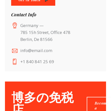
Contact Info
Germany —
785 15h Street, Office 478
Berlin, De 81566
info@email.com
+1 840 841 25 69
博多の免税
Become
店
a