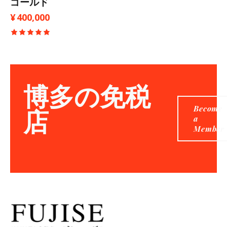
ゴールド
¥
400,000
5段階中
5.00
の評価
博多の免税
Become
店
a
Member